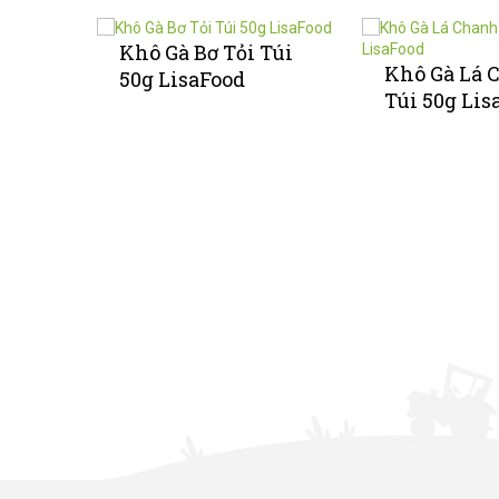
Khô Gà Bơ Tỏi Túi
anh
Khô Gà Lá 
50g LisaFood
ood
Túi 50g Lis