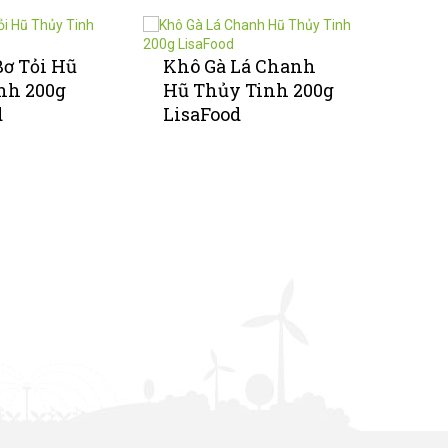
Bơ Tỏi Hũ
Khô Gà Lá Chanh
Khô G
nh 200g
Hũ Thủy Tinh 200g
100g 
d
LisaFood