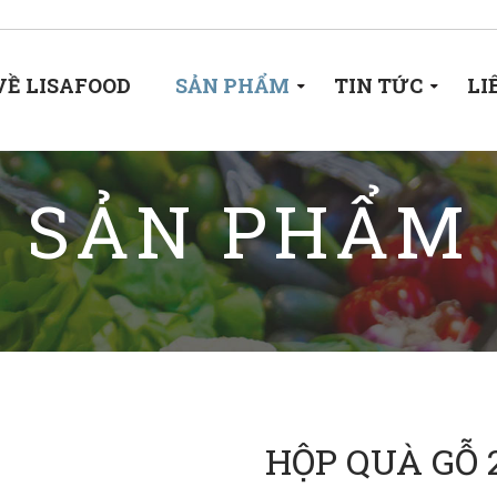
VỀ LISAFOOD
SẢN PHẨM
TIN TỨC
LI
SẢN PHẨM
HỘP QUÀ GỖ 