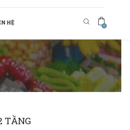
ÊN HỆ
0
2 TẦNG